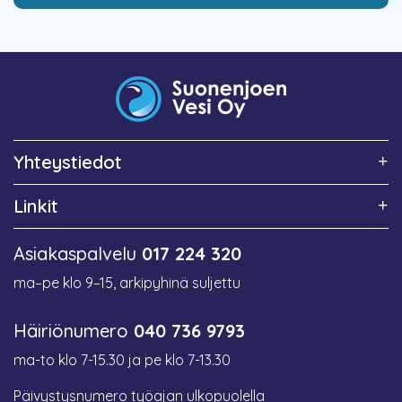
Yhteystiedot
Linkit
Asiakaspalvelu
017 224 320
ma–pe klo 9–15, arkipyhinä suljettu
Häiriönumero
040 736 9793
ma-to klo 7-15.30 ja pe klo 7-13.30
Päivystysnumero työajan ulkopuolella