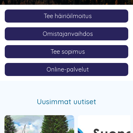
Tee häiriöilmoitus
Omistajanvaihdos
Tee sopimus
Online-palvelut
Uusimmat uutiset