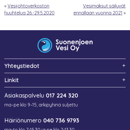
«
Vesijohtoverkoston
Vesimaksut säilyvät
huuhtelua 26.-29.5.2020
ennallaan vuonna 2021
»
Yhteystiedot
Linkit
Asiakaspalvelu
017 224 320
ma–pe klo 9–15, arkipyhinä suljettu
Häiriönumero
040 736 9793
ma-to klo 7-15.30 ja pe klo 7-13.30