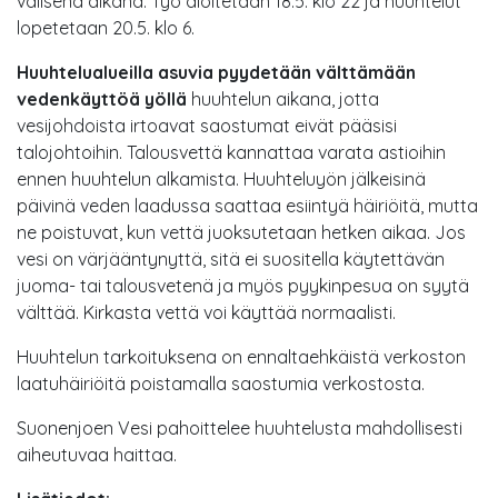
välisenä aikana. Työ aloitetaan 18.5. klo 22 ja huuhtelut
lopetetaan 20.5. klo 6.
Huuhtelualueilla asuvia pyydetään välttämään
vedenkäyttöä yöllä
huuhtelun aikana, jotta
vesijohdoista irtoavat saostumat eivät pääsisi
talojohtoihin. Talousvettä kannattaa varata astioihin
ennen huuhtelun alkamista. Huuhteluyön jälkeisinä
päivinä veden laadussa saattaa esiintyä häiriöitä, mutta
ne poistuvat, kun vettä juoksutetaan hetken aikaa. Jos
vesi on värjääntynyttä, sitä ei suositella käytettävän
juoma- tai talousvetenä ja myös pyykinpesua on syytä
välttää. Kirkasta vettä voi käyttää normaalisti.
Huuhtelun tarkoituksena on ennaltaehkäistä verkoston
laatuhäiriöitä poistamalla saostumia verkostosta.
Suonenjoen Vesi pahoittelee huuhtelusta mahdollisesti
aiheutuvaa haittaa.