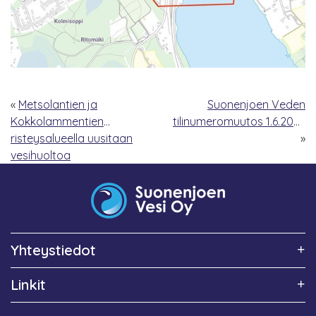
«
Metsolantien ja
Suonenjoen Veden
Kokkolammentien
tilinumeromuutos 1.6.2026
risteysalueella uusitaan
»
vesihuoltoa
Yhteystiedot
Linkit