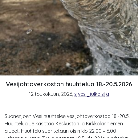
Vesijohtoverkoston huuhtelua 18.-20.5.2026
12 toukokuun, 2026
,
sjvesi_julkaisija
Suonenjoen Vesi huuhtelee vesijohtoverkostoa 18.-20.5.
Huuhtelualue käsittää Keskustan ja Kirkkolanniemen
alueet. Huuhtelu suoritetaan öisin klo 22.00 – 6.00